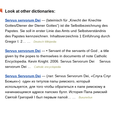
Look at other dictionaries:
Servus servorum Dei
— (lateinisch für „Knecht der Knechte
Gottes/Diener der Diener Gottes“) ist die Selbstbezeichnung des
Papstes. Sie soll in erster Linie das Amts und Selbstverständnis
des Papstes kennzeichnen. Inhaltsverzeichnis 1 Einführung durch
Gregor I. 2… …
Deutsch Wikipedia
Servus servorum Dei
— • Servant of the servants of God , a title
given by the popes to themselves in documents of note Catholic
Encyclopedia. Kevin Knight. 2006. Servus Servorum Dei Servus
servorum Dei …
Catholic encyclopedia
Servus Servorum Dei
— (лат. Servus Servorum Dei, «Слуга Слуг
Божьих») один из титулов папы римского, который
используется, для того чтобы обратиться к папе римскому в
начинающемся адресе папских булл. История Папа римский
Святой Григорий I был первым папой… …
Википедия