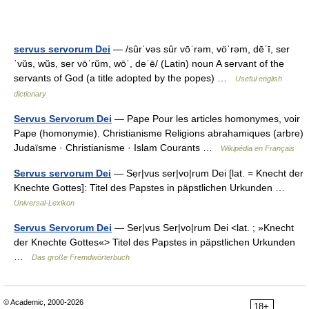
servus servorum Dei
— /sûrˈvəs sûr vōˈrəm, vöˈrəm, dēˈī, ser
ˈvŭs, wŭs, ser vōˈrŭm, wōˈ, deˈē/ (Latin) noun A servant of the
servants of God (a title adopted by the popes) …
Useful english
dictionary
Servus Servorum Dei
— Pape Pour les articles homonymes, voir
Pape (homonymie). Christianisme Religions abrahamiques (arbre)
Judaïsme · Christianisme · Islam Courants …
Wikipédia en Français
Servus servorum Dei
— Sẹr|vus ser|vo|rum Dei [lat. = Knecht der
Knechte Gottes]: Titel des Papstes in päpstlichen Urkunden …
Universal-Lexikon
Servus Servorum Dei
— Ser|vus Ser|vo|rum Dei <lat. ; »Knecht
der Knechte Gottes«> Titel des Papstes in päpstlichen Urkunden
…
Das große Fremdwörterbuch
© Academic, 2000-2026
18+