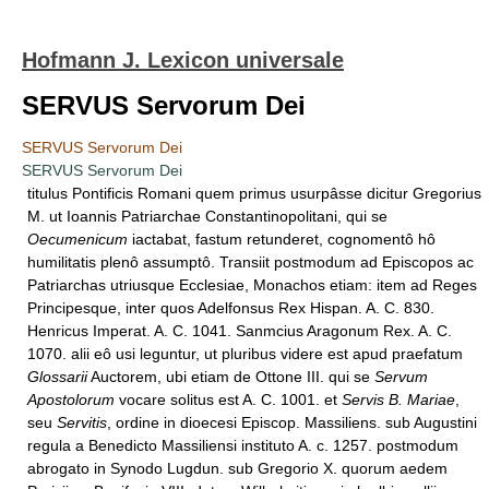
Hofmann J. Lexicon universale
SERVUS Servorum Dei
SERVUS Servorum Dei
SERVUS Servorum Dei
titulus Pontificis Romani quem primus usurpâsse dicitur Gregorius
M. ut Ioannis Patriarchae Constantinopolitani, qui se
Oecumenicum
iactabat, fastum retunderet, cognomentô hô
humilitatis plenô assumptô. Transiit postmodum ad Episcopos ac
Patriarchas utriusque Ecclesiae, Monachos etiam: item ad Reges
Principesque, inter quos Adelfonsus Rex Hispan. A. C. 830.
Henricus Imperat. A. C. 1041. Sanmcius Aragonum Rex. A. C.
1070. alii eô usi leguntur, ut pluribus videre est apud praefatum
Glossarii
Auctorem, ubi etiam de Ottone III. qui se
Servum
Apostolorum
vocare solitus est A. C. 1001. et
Servis B. Mariae
,
seu
Servitis
, ordine in dioecesi Episcop. Massiliens. sub Augustini
regula a Benedicto Massiliensi instituto A. c. 1257. postmodum
abrogato in Synodo Lugdun. sub Gregorio X. quorum aedem