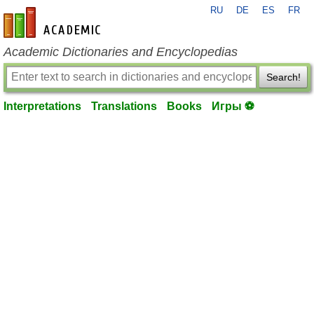
RU
DE
ES
FR
en-academic.com
Academic Dictionaries and Encyclopedias
Search!
Interpretations
Translations
Books
Игры ⚽