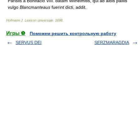
Parisiis a Bonifacio VIII. datam Wilhelmitis, qui ab albis palliis
vulgo
Blancmanteaus
fuerint dicti, addit.
Hofmann J. Lexicon universale
.
1698
.
Игры ⚽
Поможем решить контрольную работу
SERVUS DEI
SERZMARAGDIA